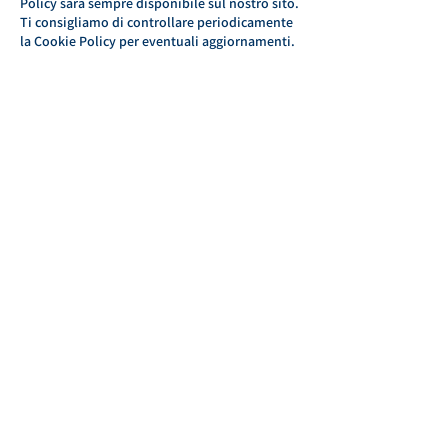
Policy sarà sempre disponibile sul nostro sito.
Ti consigliamo di controllare periodicamente
la Cookie Policy per eventuali aggiornamenti.
Contattaci
Se hai domande, commenti o preoccupazioni
riguardanti la nostra Privacy Policy o le
pratiche di trattamento delle informazioni,
contattaci all'indirizzo email
[
fornolevapizzainpala@gmail.com
] o
all'indirizzo postale [Via Monte Cristallo 8,
Pergine Valsugana 38057 Trento].
Via Monte Cristallo 8,
Pergine Valsugana
38057 Trento
©2024 wisign.eu
Privacy Policy